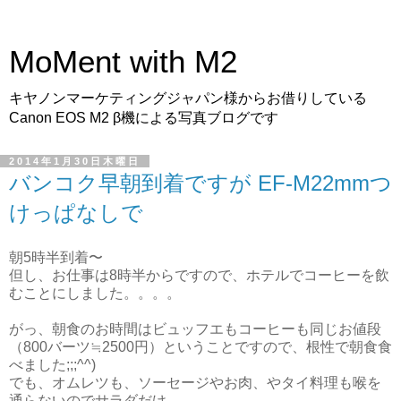
MoMent with M2
キヤノンマーケティングジャパン様からお借りしている
Canon EOS M2 β機による写真ブログです
2014年1月30日木曜日
バンコク早朝到着ですが EF-M22mmつ
けっぱなしで
朝5時半到着〜
但し、お仕事は8時半からですので、ホテルでコーヒーを飲
むことにしました。。。。
がっ、朝食のお時間はビュッフエもコーヒーも同じお値段
（800バーツ≒2500円）ということですので、根性で朝食食
べました;;;^^)
でも、オムレツも、ソーセージやお肉、やタイ料理も喉を
通らないのでサラダだけ。。。