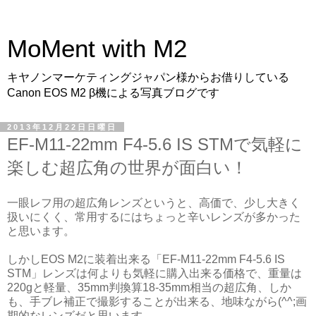
MoMent with M2
キヤノンマーケティングジャパン様からお借りしている
Canon EOS M2 β機による写真ブログです
2013年12月22日日曜日
EF-M11-22mm F4-5.6 IS STMで気軽に
楽しむ超広角の世界が面白い！
一眼レフ用の超広角レンズというと、高価で、少し大きく
扱いにくく、常用するにはちょっと辛いレンズが多かった
と思います。
しかしEOS M2に装着出来る「EF-M11-22mm F4-5.6 IS
STM」レンズは何よりも気軽に購入出来る価格で、重量は
220gと軽量、35mm判換算18-35mm相当の超広角、しか
も、手ブレ補正で撮影することが出来る、地味ながら(^^;画
期的なレンズだと思います。