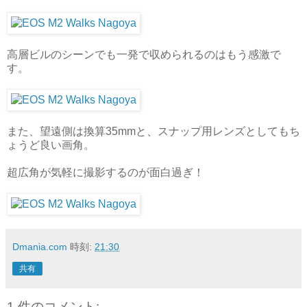
高層ビルのシーンでも一発で収められるのはもう感激で
す。
また、望遠側は換算35mmと、スナップ用レンズとしてもち
ょうど良い画角。
超広角が気軽に撮影するのが面白過ぎ！
Dmania.com
時刻:
21:30
共有
1 件のコメント: